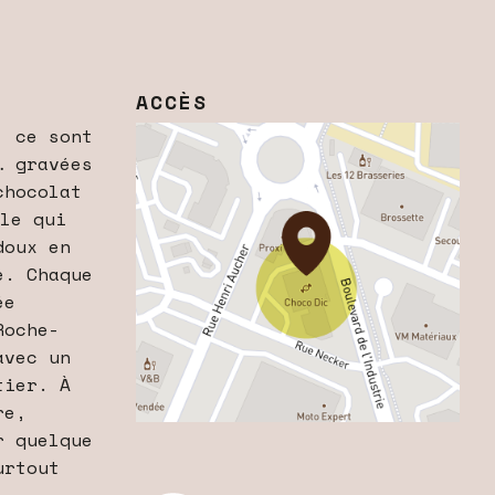
ACCÈS
, ce sont
… gravées
chocolat
ale qui
doux en
e. Chaque
ée
Roche-
avec un
tier. À
re,
r quelque
urtout