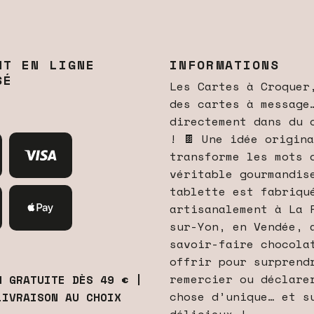
NT EN LIGNE
INFORMATIONS
SÉ
Les Cartes à Croquer
des cartes à message
directement dans du 
! 🍫 Une idée origin
transforme les mots 
véritable gourmandis
tablette est fabriqu
artisanalement à La 
sur-Yon, en Vendée, 
savoir-faire chocola
offrir pour surprend
remercier ou déclare
N GRATUITE DÈS 49 € |
chose d’unique… et s
LIVRAISON AU CHOIX