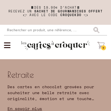
🍫
DÈS 19.90€ D’ACHAT🍫
RECEVEZ UN
SACHET DE GOURMANDISES OFFERT
👉 AVEC LE CODE
CROQUEKDO
👈
0
Retraite
Des cartes en chocolat gravées pour
souhaiter une belle retraite avec
originalité, émotion et une touche
gourmande inoubliable.
En savoir plus