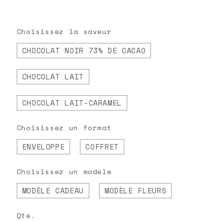
caractères dans du chocolat noir, lait
ou lait-caramel. Artisanale et unique,
elle transforme vos vœux en un cadeau
Choisissez la saveur
délicieux et mémorable.
CHOCOLAT NOIR 73% DE CACAO
L'affichage de votre personnalisation
est un aperçu approximatif :
les
CHOCOLAT LAIT
émojis ne peuvent pas être gravés.
CHOCOLAT LAIT-CARAMEL
Choisissez un format
ENVELOPPE
COFFRET
Choisissez un modèle
MODÈLE CADEAU
MODÈLE FLEURS
Qté.