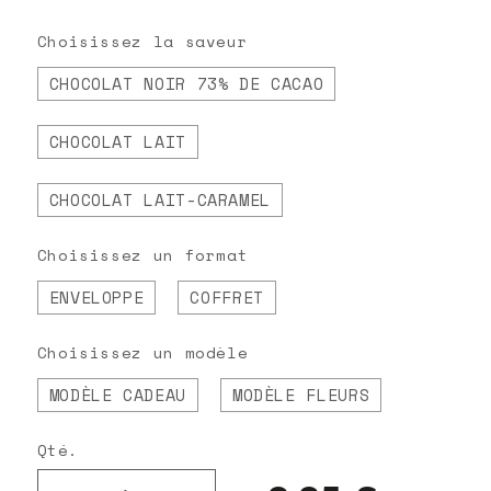
Artisanale et unique, elle transforme
vos vœux en un cadeau gourmand et
Choisissez la saveur
mémorable.
CHOCOLAT NOIR 73% DE CACAO
CHOCOLAT LAIT
CHOCOLAT LAIT-CARAMEL
Choisissez un format
ENVELOPPE
COFFRET
Choisissez un modèle
MODÈLE CADEAU
MODÈLE FLEURS
Qté.