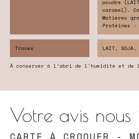
poudre (LAI
caramel). C
Matières gr
Protéines :
Traces
LAIT, SOJA,
À conserver à l'abri de l'humidité et de 
Votre avis nous 
CARTE À CROQUER - M