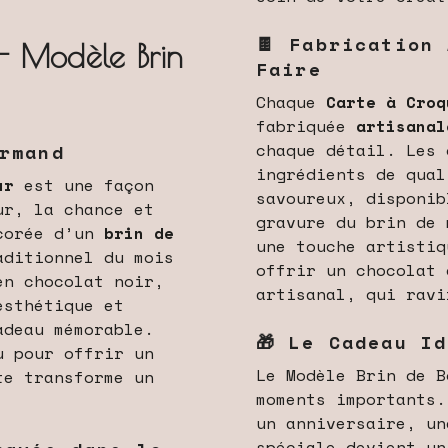
🍫 Fabrication
 - Modèle Brin
Faire
Chaque
Carte à Croq
fabriquée
artisanal
chaque détail. Les 
rmand
ingrédients de qual
ur
est une façon
savoureux, disponib
ur, la chance et
gravure du brin de 
écorée d’un
brin de
une touche artistiq
aditionnel du mois
offrir un chocolat 
en chocolat noir,
artisanal, qui ravi
esthétique et
adeau mémorable.
🎁 Le Cadeau I
u pour offrir un
Le Modèle Brin de B
te transforme un
moments importants
un anniversaire, un
spéciale devient un