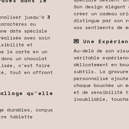
ravés dans le
Son design élégant 
créer un cadeau ori
onnaliser jusqu’à
3
distingue par son r
caractères au
vos sentiments de m
une date spéciale
réalisée avec soin
💌 Une Expérie
isibilité et
Au-delà de son visu
me la carte en un
véritable expérienc
 dans un chocolat
délicatement en bou
lisée, c’est faire
subtils. La gravure
té, tout en offrant
personnalisé ajoute
chaque bouchée un m
et de sensibilité t
ballage qu’elle
inoubliable, toucha
ge durables, conçus
tre tablette