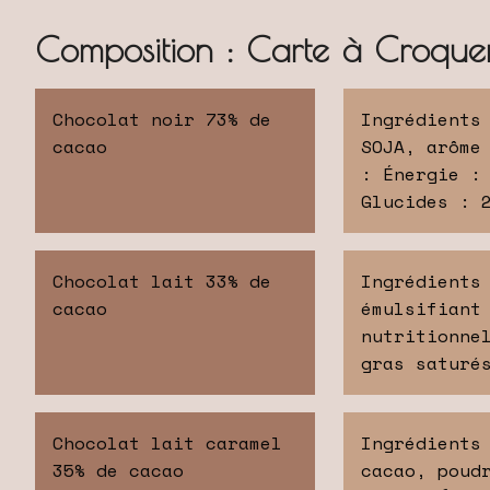
Composition : Carte à Croque
Chocolat noir 73% de
Ingrédients
cacao
SOJA, arôme
: Énergie :
Glucides : 
Chocolat lait 33% de
Ingrédients
cacao
émulsifiant
nutritionne
gras saturé
Chocolat lait caramel
Ingrédients
35% de cacao
cacao, poud