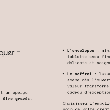
L’enveloppe
: mini
quer -
tablette avec fin
délicate et soign
Le coffret
: luxue
scène dès l’ouver
m
valeur transforme
cadeau d’exceptio
st un aperçu
s être gravés.
Choisissez l’emball
soin de votre créat