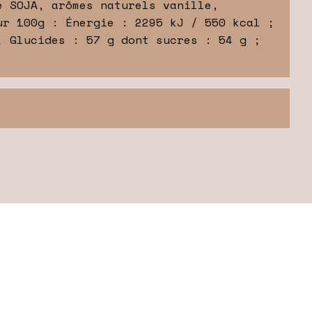
e SOJA, arômes naturels vanille,
ur 100g : Énergie : 2295 kJ / 550 kcal ;
; Glucides : 57 g dont sucres : 54 g ;