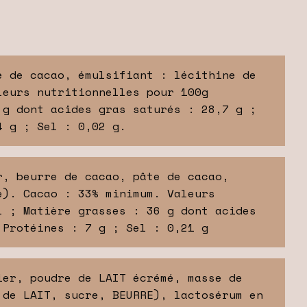
e de cacao, émulsifiant : lécithine de
leurs nutritionnelles pour 100g
 g dont acides gras saturés : 28,7 g ;
4 g ; Sel : 0,02 g.
r, beurre de cacao, pâte de cacao,
e). Cacao : 33% minimum. Valeurs
 ; Matière grasses : 36 g dont acides
 Protéines : 7 g ; Sel : 0,21 g
ier, poudre de LAIT écrémé, masse de
 de LAIT, sucre, BEURRE), lactosérum en