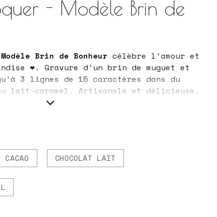
quer - Modèle Brin de
 Modèle Brin de Bonheur
célèbre l’amour et
ndise ❤️. Gravure d’un brin de muguet et
qu’à 3 lignes de 15 caractères dans du
ou lait-caramel. Artisanale et délicieuse,
s de mai ou toute occasion.
E CACAO
CHOCOLAT LAIT
EL