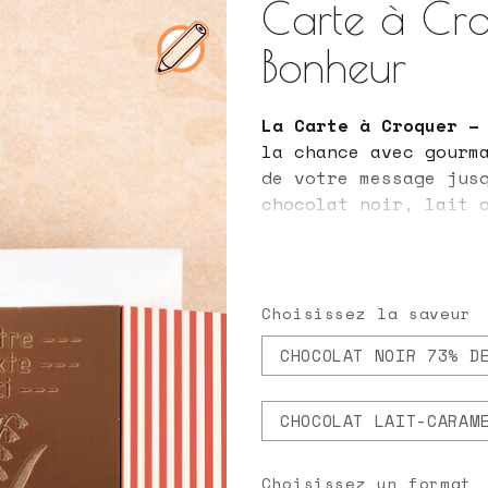
Carte à Cro
Bonheur
La Carte à Croquer –
la chance avec gourma
de votre message jus
chocolat noir, lait 
parfaite pour le moi
Choisissez la saveur
CHOCOLAT NOIR 73% D
CHOCOLAT LAIT-CARAM
Choisissez un format