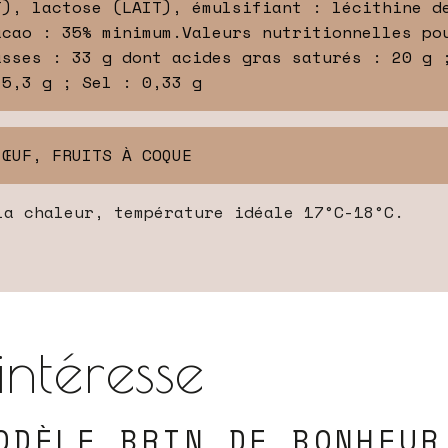
T), lactose (LAIT), émulsifiant : lécithine d
acao : 35% minimum.Valeurs nutritionnelles po
asses : 33 g dont acides gras saturés : 20 g 
 5,3 g ; Sel : 0,33 g
 ŒUF, FRUITS À COQUE
la chaleur, température idéale 17°C-18°C.
intéresse
ODÈLE BRIN DE BONHEUR