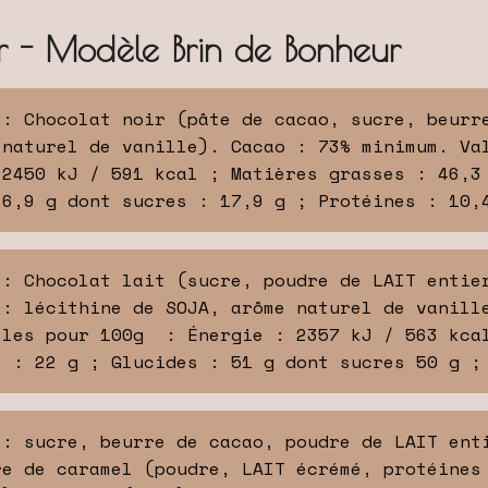
r - Modèle Brin de Bonheur
 : Chocolat noir (pâte de cacao, sucre, beurr
 naturel de vanille). Cacao : 73% minimum. Va
 2450 kJ / 591 kcal ; Matières grasses : 46,3
26,9 g dont sucres : 17,9 g ; Protéines : 10,
 : Chocolat lait (sucre, poudre de LAIT entie
 : lécithine de SOJA, arôme naturel de vanill
lles pour 100g : Énergie : 2357 kJ / 563 kcal
s : 22 g ; Glucides : 51 g dont sucres 50 g ;
 : sucre, beurre de cacao, poudre de LAIT ent
re de caramel (poudre, LAIT écrémé, protéines