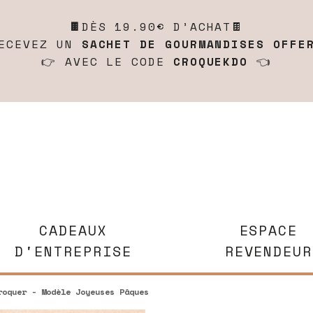
🍫
DÈS 19.90€ D’ACHAT🍫
ECEVEZ UN
SACHET DE GOURMANDISES OFFE
👉 AVEC LE CODE
CROQUEKDO
👈
CADEAUX
ESPACE
D'ENTREPRISE
REVENDEUR
oquer - Modèle Joyeuses Pâques