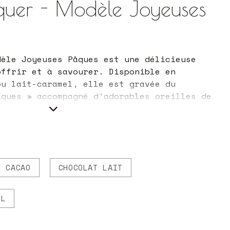
quer - Modèle Joyeuses
dèle Joyeuses Pâques est une délicieuse
offrir et à savourer. Disponible en
ou lait-caramel, elle est gravée du
âques » accompagné d’adorables oreilles de
ginal, gourmand et festif pour célébrer
E CACAO
CHOCOLAT LAIT
EL