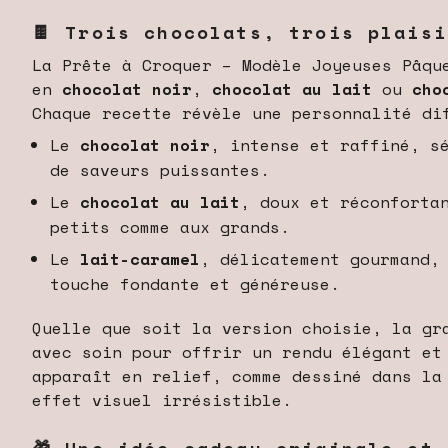
🍫 Trois chocolats, trois plaisi
La Prête à Croquer – Modèle Joyeuses Pâqu
en
chocolat noir
,
chocolat au lait
ou
cho
Chaque recette révèle une personnalité di
Le
chocolat noir
, intense et raffiné, s
de saveurs puissantes.
Le
chocolat au lait
, doux et réconforta
petits comme aux grands.
Le
lait-caramel
, délicatement gourmand,
touche fondante et généreuse.
Quelle que soit la version choisie, la gr
avec soin pour offrir un rendu élégant et
apparaît en relief, comme dessiné dans la
effet visuel irrésistible.
🎁 Une idée cadeau originale et