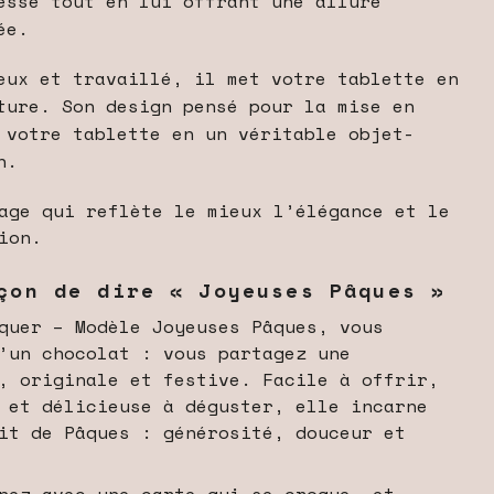
esse tout en lui offrant une allure
ée.
ux et travaillé, il met votre tablette en
ture. Son design pensé pour la mise en
 votre tablette en un véritable objet-
n.
age qui reflète le mieux l’élégance et le
ion.
çon de dire « Joyeuses Pâques »
quer – Modèle Joyeuses Pâques, vous
’un chocolat : vous partagez une
, originale et festive. Facile à offrir,
 et délicieuse à déguster, elle incarne
it de Pâques : générosité, douceur et
nez avec une carte qui se croque… et