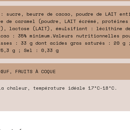
 : sucre, beurre de cacao, poudre de LAIT ent
re de caramel (poudre, LAIT écrémé, protéines
T), lactose (LAIT), émulsifiant : lécithine d
acao : 35% minimum.Valeurs nutritionnelles po
asses : 33 g dont acides gras saturés : 20 g 
 5,3 g ; Sel : 0,33 g
 ŒUF, FRUITS À COQUE
la chaleur, température idéale 17°C-18°C.