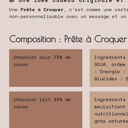
Une
Prête à Croquer
, c’est comme une cart
non-personnalisable avec un message et un
Composition : Prête à Croque
Chocolat noir 73% de
Ingrédients
cacao
SOJA, arôme
: Énergie :
Glucides : 
Chocolat lait 33% de
Ingrédients
cacao
émulsifiant
nutritionne
gras saturé