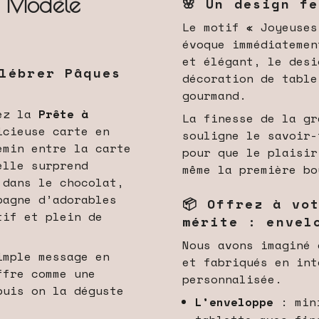
 - Modèle
🌸 Un design f
Le motif « Joyeuses
évoque immédiatemen
et élégant, le desi
élébrer Pâques
décoration de table
gourmand.
rez la
Prête à
La finesse de la gr
icieuse carte en
souligne le savoir-
emin entre la carte
pour que le plaisir
elle surprend
même la première bo
 dans le chocolat,
pagne d’adorables
📦 Offrez à vo
tif et plein de
mérite : envel
Nous avons imaginé 
imple message en
et fabriqués en int
ffre comme une
personnalisée.
puis on la déguste
L’enveloppe
: mini