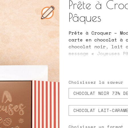
Prête à Cro
Pâques
Prête à Croquer – Mo
carte en chocolat à 
chocolat noir, lait 
message « Joyeuses P
lapin. Un cadeau ori
Pâques autrement.
Choisissez la saveur
CHOCOLAT NOIR 73% D
CHOCOLAT LAIT-CARAM
Choisissez un format