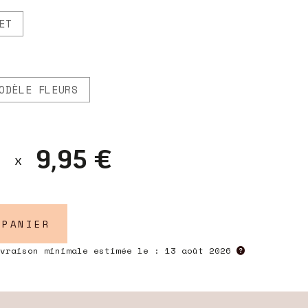
ET
ODÈLE FLEURS
9,95 €
 PANIER
ivraison minimale estimée le :
13 août 2026