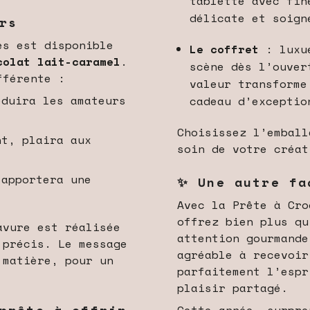
tablette avec fin
délicate et soign
rs
es est disponible
Le coffret
: luxue
colat lait-caramel
.
scène dès l’ouver
fférente :
valeur transforme
éduira les amateurs
cadeau d’exceptio
Choisissez l’emball
nt, plaira aux
soin de votre créat
 apportera une
✨ Une autre fa
Avec la Prête à Cro
offrez bien plus qu
avure est réalisée
attention gourmande
 précis. Le message
agréable à recevoir
 matière, pour un
parfaitement l’espr
plaisir partagé.
 prête à offrir
Cette année, surpre