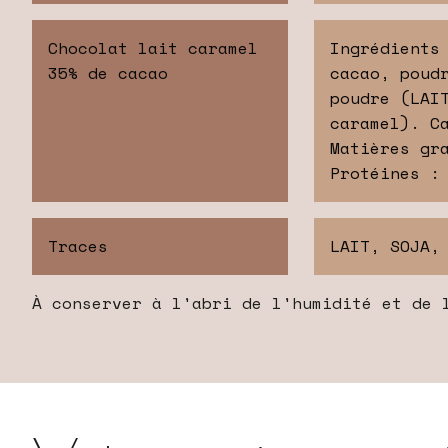
Chocolat lait caramel
Ingrédients
35% de cacao
cacao, poud
poudre (LAI
caramel). C
Matières gr
Protéines :
Traces
LAIT, SOJA,
À conserver à l'abri de l'humidité et de 