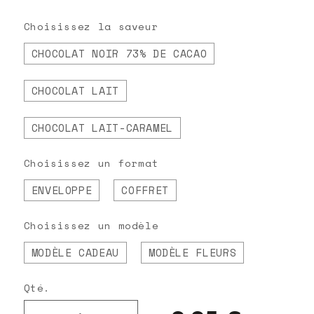
ou lait-caramel. Un message tendre et
élégant, directement inscrit dans le
Choisissez la saveur
chocolat.
CHOCOLAT NOIR 73% DE CACAO
CHOCOLAT LAIT
CHOCOLAT LAIT-CARAMEL
Choisissez un format
ENVELOPPE
COFFRET
Choisissez un modèle
MODÈLE CADEAU
MODÈLE FLEURS
Qté.